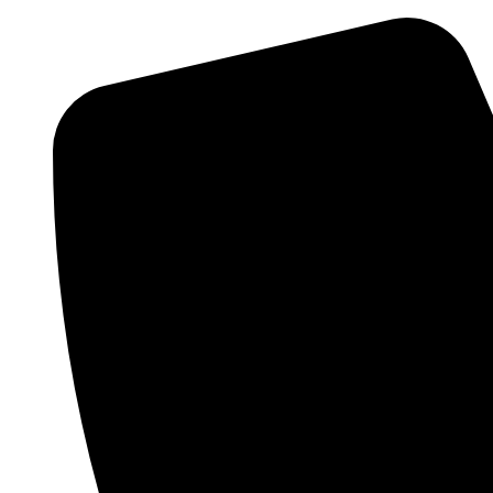
Videre
til
indhold