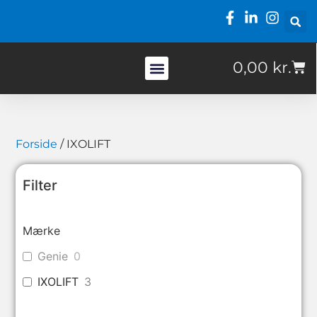
0,00
kr.
Ofte stillede spørgsmål
Forside
/ IXOLIFT
Filter
Mærke
Genie
0
IXOLIFT
3