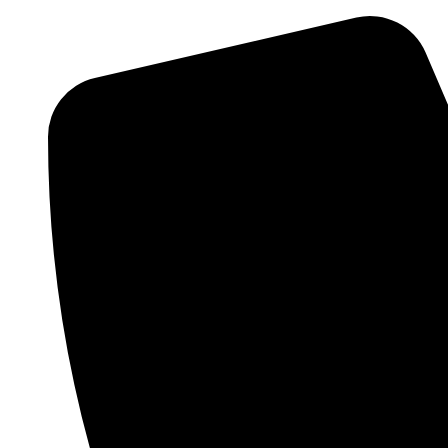
Videre
til
indhold