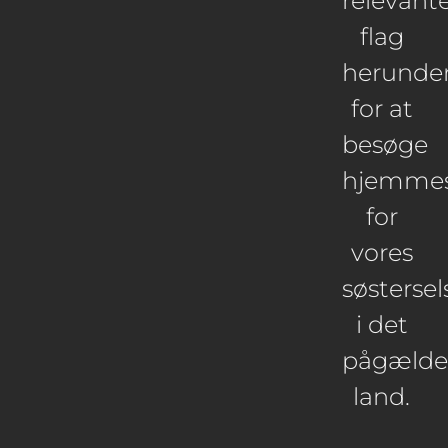
relevant
flag
herunde
for at
besøge
hjemmes
for
vores
søsterse
i det
pågæld
land.