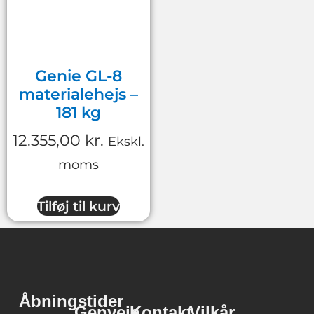
Genie GL-8
materialehejs –
181 kg
12.355,00
kr.
Ekskl.
moms
Tilføj til kurv
Åbningstider
Genveje
Kontakt
Vilkår