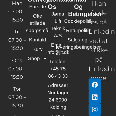
I kan
Man
Os
Og
Forside
07:00 –
finde
Betingelser
Jøma
Ofte
15:30
Lift
Cookiepolitik
os på
stillede
Teknik
spørgsmål
Returpolitik
Linkedin
Tir
A/S
07:00 –
Kontakt
Salgs-og-
ved at
Email:
leveringsbetingelser
15:30
Kurv
klikke
info@jlt.dk
Shop
på
Ons
Telefon:
Linkedin
07:00 –
+45 75
86 43 33
15:30
logoet
Adresse:
Tor
Nordager
07:00 –
24 6000
15:30
Kolding