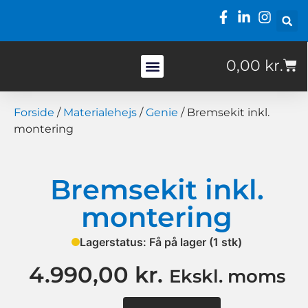
0,00
kr.
Ofte stillede spørgsmål
Forside
/
Materialehejs
/
Genie
/ Bremsekit inkl.
montering
Bremsekit inkl.
montering
Lagerstatus: Få på lager (1 stk)
4.990,00
kr.
Ekskl. moms